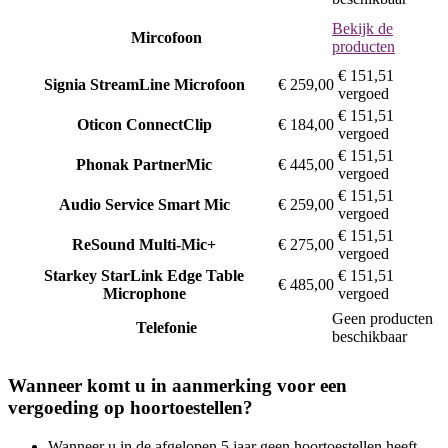
Bekijk de
Mircofoon
producten
€ 151,51
Signia
StreamLine Microfoon
€ 259,00
vergoed
€ 151,51
Oticon
ConnectClip
€ 184,00
vergoed
€ 151,51
Phonak
PartnerMic
€ 445,00
vergoed
€ 151,51
Audio Service
Smart Mic
€ 259,00
vergoed
€ 151,51
ReSound
Multi-Mic+
€ 275,00
vergoed
Starkey
StarLink Edge Table
€ 151,51
€ 485,00
Microphone
vergoed
Geen producten
Telefonie
beschikbaar
Wanneer komt u in aanmerking voor een
vergoeding op hoortoestellen?
Wanneer u in de afgelopen 5 jaar geen hoortoestellen heeft