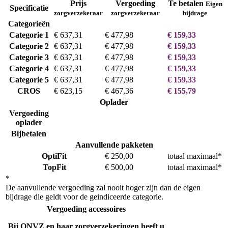
Prijs
Vergoeding
Te betalen
Eigen
Specificatie
zorgverzekeraar
zorgverzekeraar
bijdrage
Categorieën
Categorie 1
€ 637,31
€ 477,98
€ 159,33
Categorie 2
€ 637,31
€ 477,98
€ 159,33
Categorie 3
€ 637,31
€ 477,98
€ 159,33
Categorie 4
€ 637,31
€ 477,98
€ 159,33
Categorie 5
€ 637,31
€ 477,98
€ 159,33
CROS
€ 623,15
€ 467,36
€ 155,79
Oplader
Vergoeding
oplader
Bijbetalen
Aanvullende pakketen
OptiFit
€ 250,00
totaal maximaal*
TopFit
€ 500,00
totaal maximaal*
*
De aanvullende vergoeding zal nooit hoger zijn dan de eigen
bijdrage die geldt voor de geindiceerde categorie.
Vergoeding accessoires
Bij ONVZ en haar zorgverzekeringen heeft u