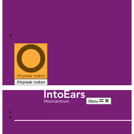
085 - 486 37 43
Afspraak maken
Afspraak maken
Menu
Over ons
Onze hoorcentra
West Nederland
Alle hoorcentra
Brielle
Hoogvliet
Krimpen
a/d IJssel
Rhoon