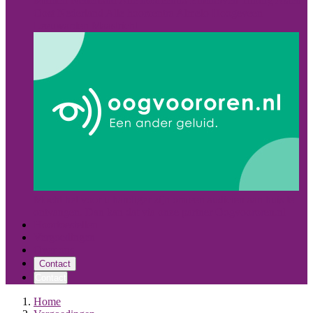
Midden Nederland
Alle hoorcentra
Eindhoven
Tilburg
Asten
Oost Nederland
Alle hoorcentra
Almelo
Hoogeveen
Leeuwarden
Maastricht
Mocht het voor u handiger zijn om een audicien aan huis te
ontvangen. Dan kan dat via onze partner Oogvoororen.nl
Hoortoestellen
Vergoedingen
Over ons
Contact
Contact
Home