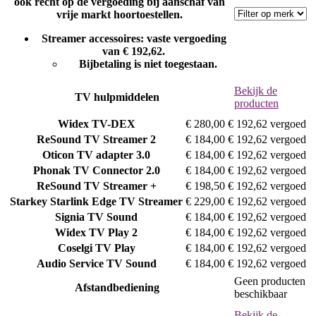
ook recht op de vergoeding bij aanschaf van
vrije markt hoortoestellen.
Streamer accessoires: vaste vergoeding
van € 192,62.
Bijbetaling is niet toegestaan.
Bekijk de
TV hulpmiddelen
producten
Widex
TV-DEX
€ 280,00
€ 192,62 vergoed
ReSound
TV Streamer 2
€ 184,00
€ 192,62 vergoed
Oticon
TV adapter 3.0
€ 184,00
€ 192,62 vergoed
Phonak
TV Connector 2.0
€ 184,00
€ 192,62 vergoed
ReSound
TV Streamer +
€ 198,50
€ 192,62 vergoed
Starkey
Starlink Edge TV Streamer
€ 229,00
€ 192,62 vergoed
Signia
TV Sound
€ 184,00
€ 192,62 vergoed
Widex
TV Play 2
€ 184,00
€ 192,62 vergoed
Coselgi
TV Play
€ 184,00
€ 192,62 vergoed
Audio Service
TV Sound
€ 184,00
€ 192,62 vergoed
Geen producten
Afstandbediening
beschikbaar
Bekijk de