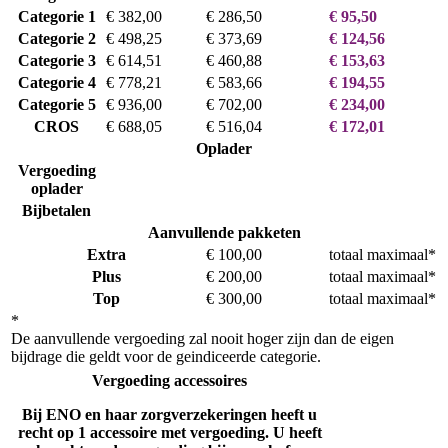
Categorie 1
€ 382,00
€ 286,50
€ 95,50
Categorie 2
€ 498,25
€ 373,69
€ 124,56
Categorie 3
€ 614,51
€ 460,88
€ 153,63
Categorie 4
€ 778,21
€ 583,66
€ 194,55
Categorie 5
€ 936,00
€ 702,00
€ 234,00
CROS
€ 688,05
€ 516,04
€ 172,01
Oplader
Vergoeding
oplader
Bijbetalen
Aanvullende pakketen
Extra
€ 100,00
totaal maximaal*
Plus
€ 200,00
totaal maximaal*
Top
€ 300,00
totaal maximaal*
*
De aanvullende vergoeding zal nooit hoger zijn dan de eigen
bijdrage die geldt voor de geindiceerde categorie.
Vergoeding accessoires
Bij ENO en haar zorgverzekeringen heeft u
recht op 1 accessoire met vergoeding. U heeft