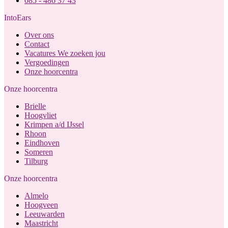
085 - 486 37 43
IntoEars
Over ons
Contact
Vacatures
We zoeken jou
Vergoedingen
Onze hoorcentra
Onze hoorcentra
Brielle
Hoogvliet
Krimpen a/d IJssel
Rhoon
Eindhoven
Someren
Tilburg
Onze hoorcentra
Almelo
Hoogveen
Leeuwarden
Maastricht