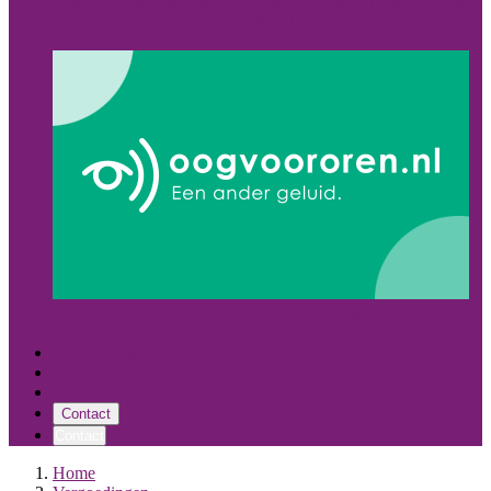
Midden Nederland
Alle hoorcentra
Eindhoven
Tilburg
Asten
Oost Nederland
Alle hoorcentra
Almelo
Hoogeveen
Leeuwarden
Maastricht
Mocht het voor u handiger zijn om een audicien aan huis te
ontvangen. Dan kan dat via onze partner Oogvoororen.nl
Hoortoestellen
Vergoedingen
Over ons
Contact
Contact
Home