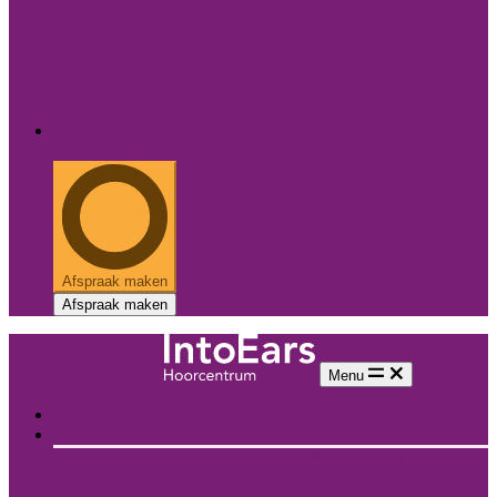
085 - 486 37 43
Afspraak maken
Afspraak maken
Menu
Over ons
Onze hoorcentra
West Nederland
Alle hoorcentra
Brielle
Hoogvliet
Krimpen
a/d IJssel
Rhoon