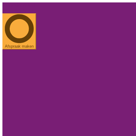
Een ander geluid.
085 - 486 37 43
Afspraak maken