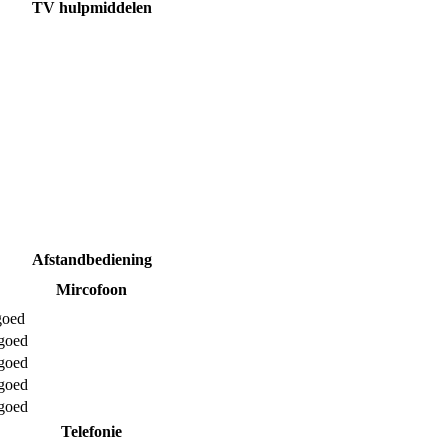
TV hulpmiddelen
Afstandbediening
Mircofoon
goed
rgoed
rgoed
rgoed
rgoed
Telefonie