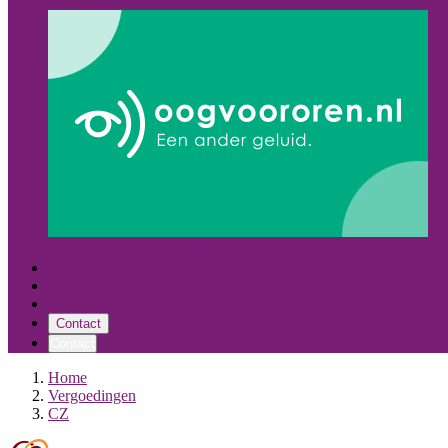
Oost Nederland
Alle hoorcentra
Almelo
Hoogeveen
Leeuward
Mocht het voor u handiger zijn om een audicien aan huis te on
Hoortoestellen
Vergoedingen
Over ons
Contact
Contact
Home
Vergoedingen
CZ