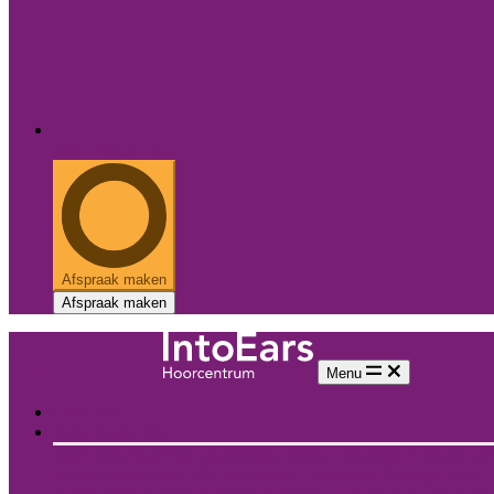
085 - 486 37 43
Afspraak maken
Afspraak maken
Menu
Over ons
Onze hoorcentra
West Nederland
Alle hoorcentra
Brielle
Hoogvliet
Krimpen a/d 
Midden Nederland
Alle hoorcentra
Eindhoven
Tilburg
Asten