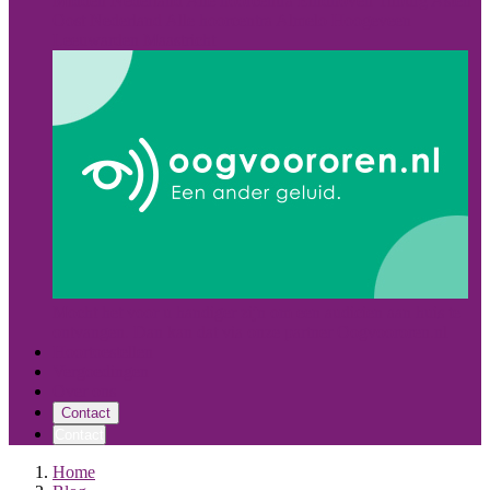
Midden Nederland
Alle hoorcentra
Eindhoven
Tilburg
Asten
Oost Nederland
Alle hoorcentra
Almelo
Hoogeveen
Leeuwarden
Maastricht
Mocht het voor u handiger zijn om een audicien aan huis te
ontvangen. Dan kan dat via onze partner Oogvoororen.nl
Hoortoestellen
Vergoedingen
Over ons
Contact
Contact
Home