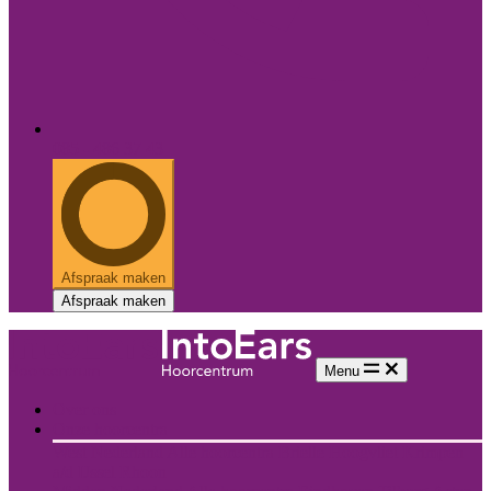
085 - 486 37 43
Afspraak maken
Afspraak maken
Menu
Over ons
Onze hoorcentra
West Nederland
Alle hoorcentra
Brielle
Hoogvliet
Krimpen
a/d IJssel
Rhoon