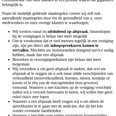
belangrijk is.
Naast de landelijk geldende maatregelen voeren wij zelf ook
aanvullende maatregelen door om de gezondheid van u, onze
medewerkers en onze overige klanten te waarborgen;
Wij werken vanaf nu
uitsluitend op afspraak
, binnenlopen
bij de vestigingen is helaas niet meer mogelijk
Om te voorkomen dat er veel mensen tegelijk in een vestiging
zijn, zijn per direct alle
inloopspreekuren komen te
vervallen
. Mochten uw hoortoestellen dringend service nodig
hebben, maak dan een afspraak
Bezoeken in verzorgingstehuizen zijn helaas niet meer
toegestaan
Wij verzoeken u om geen afspraak te maken, dan wel uw
afspraak af te zeggen als u ook maar milde verschijnselen van
verkoudheid (neusverkoudheid, hoesten, niesen, keelpijn of
koorts of in één van de risicogebieden bent geweest)
vertoond. Wanneer u met klachten op de vestiging verschijnt
zullen wij u verzoek huiswaarts te keren, wij willen hier geen
enkel risico mee lopen
Wanneer u een afspraak heeft vragen wij u om alleen de
spreekkamer in te gaan met de audicien, dus als het kan
zonder eventuele familieleden
Wanneer u beschikt over online aanpasbare hoortoestellen,