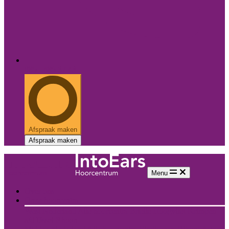
085 - 486 37 43
Afspraak maken
Afspraak maken
Menu
Over ons
Onze hoorcentra
West Nederland
Alle hoorcentra
Brielle
Hoogvliet
Krimpen
a/d IJssel
Rhoon