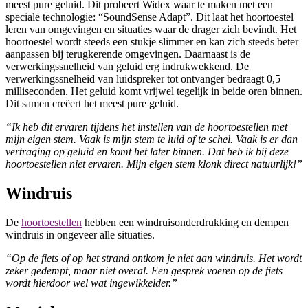
meest pure geluid. Dit probeert Widex waar te maken met een
speciale technologie: “SoundSense Adapt”. Dit laat het hoortoestel
leren van omgevingen en situaties waar de drager zich bevindt. Het
hoortoestel wordt steeds een stukje slimmer en kan zich steeds beter
aanpassen bij terugkerende omgevingen. Daarnaast is de
verwerkingssnelheid van geluid erg indrukwekkend. De
verwerkingssnelheid van luidspreker tot ontvanger bedraagt 0,5
milliseconden. Het geluid komt vrijwel tegelijk in beide oren binnen.
Dit samen creëert het meest pure geluid.
“Ik heb dit ervaren tijdens het instellen van de hoortoestellen met
mijn eigen stem. Vaak is mijn stem te luid of te schel. Vaak is er dan
vertraging op geluid en komt het later binnen. Dat heb ik bij deze
hoortoestellen niet ervaren. Mijn eigen stem klonk direct natuurlijk!”
Windruis
De
hoortoestellen
hebben een windruisonderdrukking en dempen
windruis in ongeveer alle situaties.
“Op de fiets of op het strand ontkom je niet aan windruis. Het wordt
zeker gedempt, maar niet overal. Een gesprek voeren op de fiets
wordt hierdoor wel wat ingewikkelder.”