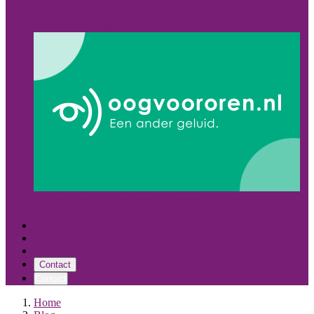
Midden Nederland
Alle hoorcentra
Eindhoven
Tilburg
Asten
Oost Nederland
Alle hoorcentra
Almelo
Hoogeveen
Leeuwarden
Maastricht
Mocht het voor u handiger zijn om een audicien aan huis te
ontvangen. Dan kan dat via onze partner Oogvoororen.nl
Hoortoestellen
Vergoedingen
Over ons
Contact
Contact
Home