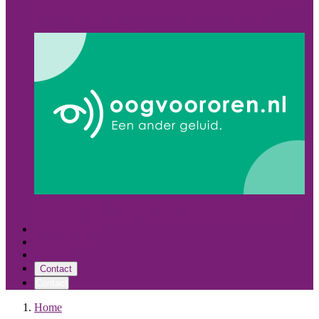
Midden Nederland
Alle hoorcentra
Eindhoven
Tilburg
Asten
Oost Nederland
Alle hoorcentra
Almelo
Hoogeveen
Leeuwarden
Maastricht
Mocht het voor u handiger zijn om een audicien aan huis te
ontvangen. Dan kan dat via onze partner Oogvoororen.nl
Hoortoestellen
Vergoedingen
Over ons
Contact
Contact
Home