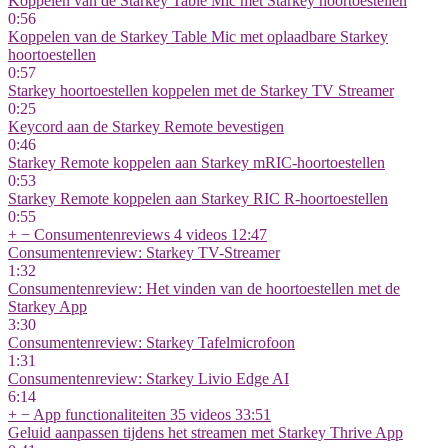
Koppelen van de Starkey Table Mic met Starkey hoortoestellen
0:56
Koppelen van de Starkey Table Mic met oplaadbare Starkey
hoortoestellen
0:57
Starkey hoortoestellen koppelen met de Starkey TV Streamer
0:25
Keycord aan de Starkey Remote bevestigen
0:46
Starkey Remote koppelen aan Starkey mRIC-hoortoestellen
0:53
Starkey Remote koppelen aan Starkey RIC R-hoortoestellen
0:55
+
−
Consumentenreviews
4 videos
12:47
Consumentenreview: Starkey TV-Streamer
1:32
Consumentenreview: Het vinden van de hoortoestellen met de
Starkey App
3:30
Consumentenreview: Starkey Tafelmicrofoon
1:31
Consumentenreview: Starkey Livio Edge AI
6:14
+
−
App functionaliteiten
35 videos
33:51
Geluid aanpassen tijdens het streamen met Starkey Thrive App