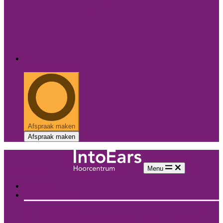
085 - 486 37 43
Afspraak maken
Afspraak maken
Menu
Over ons
Onze hoorcentra
West Nederland
Alle hoorcentra
Brielle
Hoogvliet
Krimpen
a/d IJssel
Rhoon