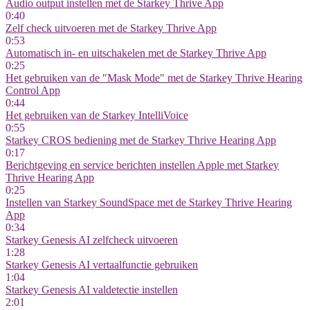
Audio output instellen met de Starkey Thrive App
0:40
Zelf check uitvoeren met de Starkey Thrive App
0:53
Automatisch in- en uitschakelen met de Starkey Thrive App
0:25
Het gebruiken van de "Mask Mode" met de Starkey Thrive Hearing
Control App
0:44
Het gebruiken van de Starkey IntelliVoice
0:55
Starkey CROS bediening met de Starkey Thrive Hearing App
0:17
Berichtgeving en service berichten instellen Apple met Starkey
Thrive Hearing App
0:25
Instellen van Starkey SoundSpace met de Starkey Thrive Hearing
App
0:34
Starkey Genesis AI zelfcheck uitvoeren
1:28
Starkey Genesis AI vertaalfunctie gebruiken
1:04
Starkey Genesis AI valdetectie instellen
2:01