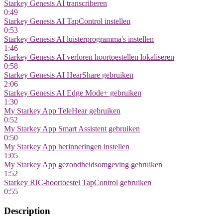
Starkey Genesis AI transcriberen
0:49
Starkey Genesis AI TapControl instellen
0:53
Starkey Genesis AI luisterprogramma's instellen
1:46
Starkey Genesis AI verloren hoortoestellen lokaliseren
0:58
Starkey Genesis AI HearShare gebruiken
2:06
Starkey Genesis AI Edge Mode+ gebruiken
1:30
My Starkey App TeleHear gebruiken
0:52
My Starkey App Smart Assistent gebruiken
0:50
My Starkey App herinneringen instellen
1:05
My Starkey App gezondheidsomgeving gebruiken
1:52
Starkey RIC-hoortoestel TapControl gebruiken
0:55
Description