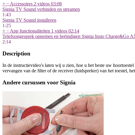
+
−
Accessoires
2 videos
03:08
Signia TV Sound verbinden en streamen
1:43
Signia TV Sound installeren
1:25
+
−
App functionaliteiten
1 videos
02:14
Telefoongesprek opnemen en beëindigen Signia Insio Charge&Go A
2:14
Description
In de instructievideo's laten wij u zien, hoe u het beste uw hoortoes
vervangen van de filter of de receiver (luidspreker) van het toestel, 
Andere cursussen voor Signia