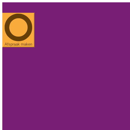
Een ander geluid.
085 - 486 37 43
Afspraak maken