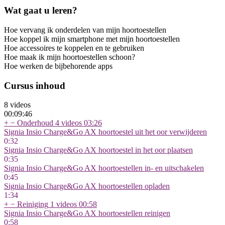
Wat gaat u leren?
Hoe vervang ik onderdelen van mijn hoortoestellen
Hoe koppel ik mijn smartphone met mijn hoortoestellen
Hoe accessoires te koppelen en te gebruiken
Hoe maak ik mijn hoortoestellen schoon?
Hoe werken de bijbehorende apps
Cursus inhoud
8 videos
00:09:46
+
−
Onderhoud
4 videos
03:26
Signia Insio Charge&Go AX hoortoestel uit het oor verwijderen
0:32
Signia Insio Charge&Go AX hoortoestel in het oor plaatsen
0:35
Signia Insio Charge&Go AX hoortoestellen in- en uitschakelen
0:45
Signia Insio Charge&Go AX hoortoestellen opladen
1:34
+
−
Reiniging
1 videos
00:58
Signia Insio Charge&Go AX hoortoestellen reinigen
0:58