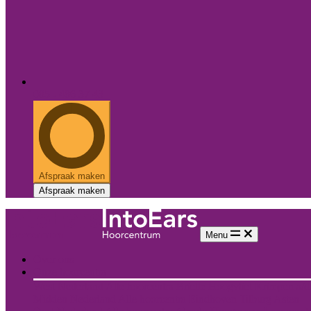
085 - 486 37 43
Afspraak maken
Afspraak maken
Menu
Over ons
Onze hoorcentra
West Nederland
Alle hoorcentra
Brielle
Hoogvliet
Krimpen a/d 
Midden Nederland
Alle hoorcentra
Eindhoven
Tilburg
Asten