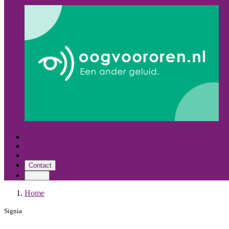
Oost Nederland
Alle hoorcentra
Almelo
Hoogeveen
Leeuward
Mocht het voor u handiger zijn om een audicien aan huis te on
Hoortoestellen
Vergoedingen
Over ons
Contact
Contact
Home
Signia