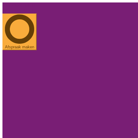
Een ander geluid.
085 - 486 37 43
Afspraak maken