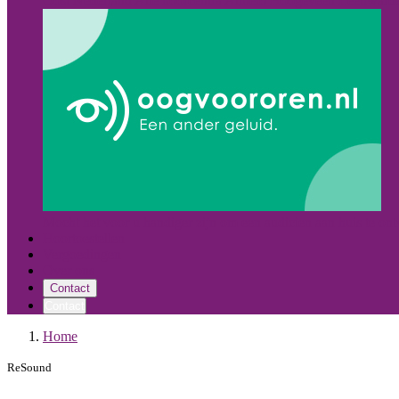
Oost Nederland
Alle hoorcentra
Almelo
Hoogeveen
Leeuward
Mocht het voor u handiger zijn om een audicien aan huis te on
Hoortoestellen
Vergoedingen
Over ons
Contact
Contact
Home
ReSound