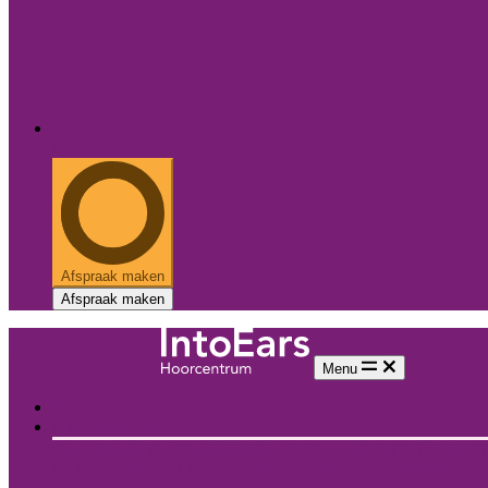
085 - 486 37 43
Afspraak maken
Afspraak maken
Menu
Over ons
Onze hoorcentra
West Nederland
Alle hoorcentra
Brielle
Hoogvliet
Krimpen a/d 
Midden Nederland
Alle hoorcentra
Eindhoven
Tilburg
Asten