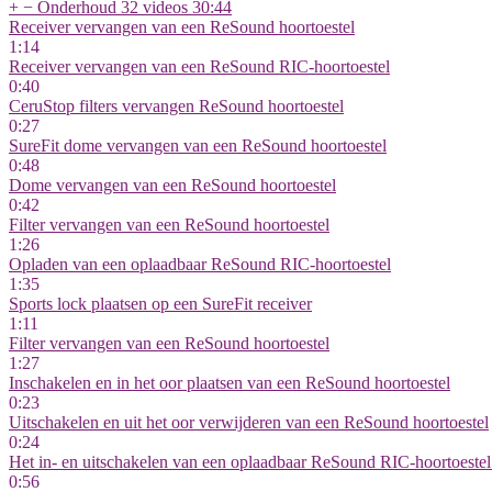
+
−
Onderhoud
32 videos
30:44
Receiver vervangen van een ReSound hoortoestel
1:14
Receiver vervangen van een ReSound RIC-hoortoestel
0:40
CeruStop filters vervangen ReSound hoortoestel
0:27
SureFit dome vervangen van een ReSound hoortoestel
0:48
Dome vervangen van een ReSound hoortoestel
0:42
Filter vervangen van een ReSound hoortoestel
1:26
Opladen van een oplaadbaar ReSound RIC-hoortoestel
1:35
Sports lock plaatsen op een SureFit receiver
1:11
Filter vervangen van een ReSound hoortoestel
1:27
Inschakelen en in het oor plaatsen van een ReSound hoortoestel
0:23
Uitschakelen en uit het oor verwijderen van een ReSound hoortoestel
0:24
Het in- en uitschakelen van een oplaadbaar ReSound RIC-hoortoeste
0:56