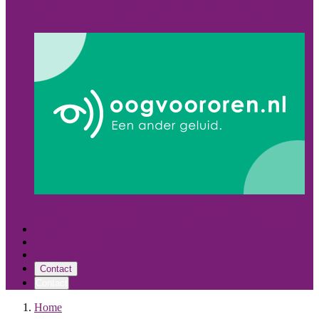
Midden Nederland
Alle hoorcentra
Eindhoven
Tilburg
Asten
Oost Nederland
Alle hoorcentra
Almelo
Hoogeveen
Leeuwarden
Maastricht
Mocht het voor u handiger zijn om een audicien aan huis te
ontvangen. Dan kan dat via onze partner Oogvoororen.nl
Hoortoestellen
Vergoedingen
Over ons
Contact
Contact
Home