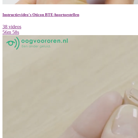
Instructievideo's Oticon BTE-hoortoestellen
38 videos
56m 58s