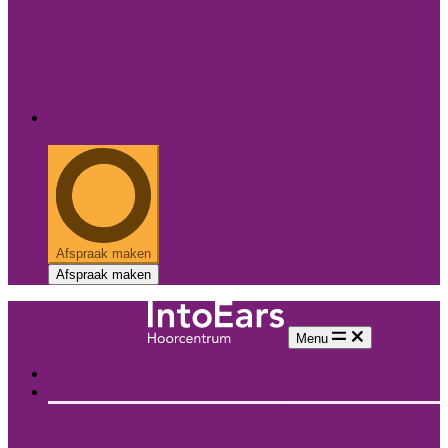
085 - 486 37 43
Afspraak maken
Afspraak maken
Menu
Over ons
Onze hoorcentra
West Nederland
Alle hoorcentra
Brielle
Hoogvliet
Krimpen
a/d IJssel
Rhoon