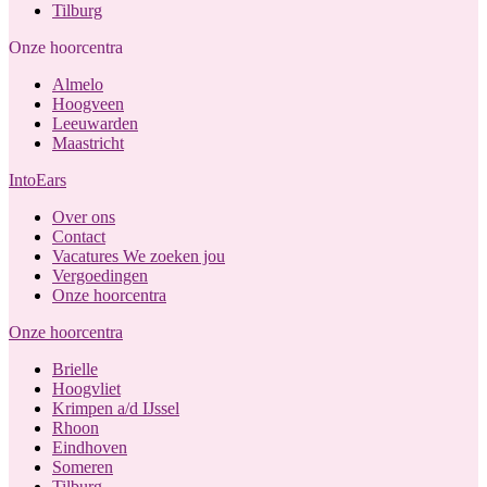
Tilburg
Onze hoorcentra
Almelo
Hoogveen
Leeuwarden
Maastricht
IntoEars
Over ons
Contact
Vacatures
We zoeken jou
Vergoedingen
Onze hoorcentra
Onze hoorcentra
Brielle
Hoogvliet
Krimpen a/d IJssel
Rhoon
Eindhoven
Someren
Tilburg